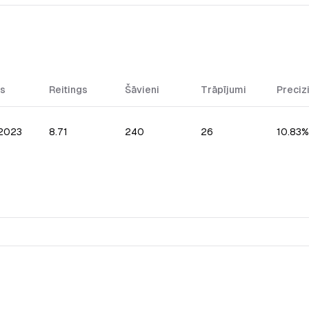
s
Reitings
Šāvieni
Trāpījumi
Preciz
.2023
8.71
240
26
10.83%