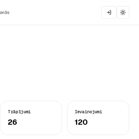
šanās
Toggle
Trāpījumi
Ievainojumi
26
120