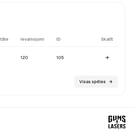
itāte
Ievainojumi
ID
Skatīt
120
105
View game
Visas spēles