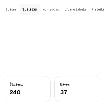
Spēles
Spēlētāji
Komandas
Līderu tabula
Pieteik
Šāvieni
Nāves
240
37