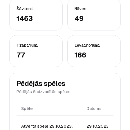
Šāvieni
Nāves
1463
49
Trāpījumi
Ievainojumi
77
166
Pēdējās spēles
Pēdējās 5 aizvadītās spēles
Spēle
Datums
Reitin
Atvērtā spēle 29.10.2023.
29.10.2023
16.99