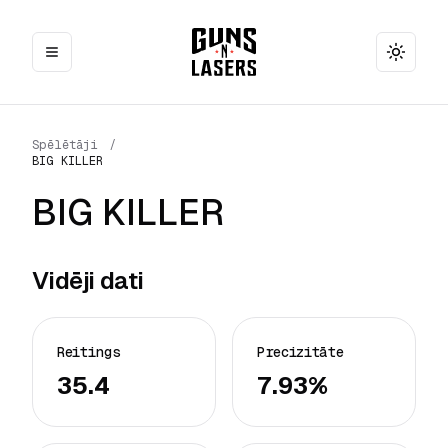
Toggle
Spēlētāji
/
BIG KILLER
BIG KILLER
Vidēji dati
Reitings
Precizitāte
35.4
7.93%