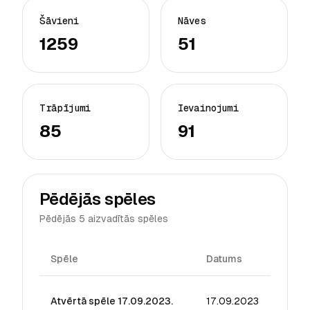
Šāvieni
Nāves
1259
51
Trāpījumi
Ievainojumi
85
91
Pēdējās spēles
Pēdējās 5 aizvadītās spēles
Spēle
Datums
Reiti
Atvērtā spēle 17.09.2023.
17.09.2023
34.66