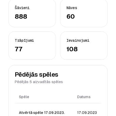
Šāvieni
Nāves
888
60
Trāpījumi
Ievainojumi
77
108
Pēdējās spēles
Pēdējās 5 aizvadītās spēles
Spēle
Datums
Reitin
Atvērtā spēle 17.09.2023.
17.09.2023
27.63