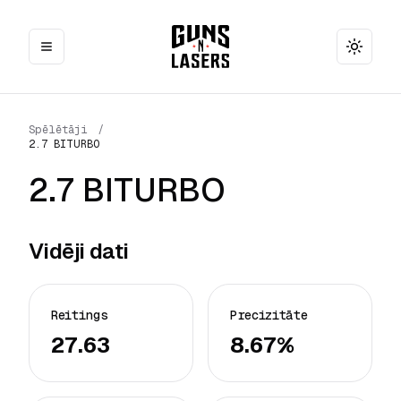
Toggle
Spēlētāji
/
2.7 BITURBO
2.7 BITURBO
Vidēji dati
Reitings
Precizitāte
27.63
8.67%