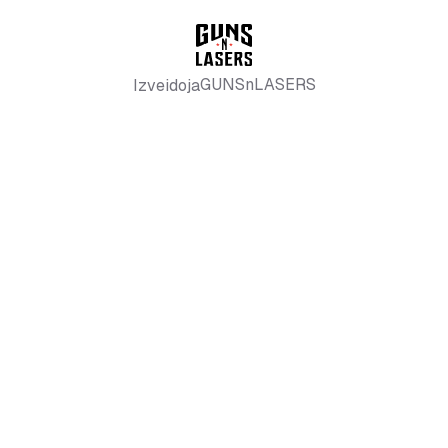
GUNSnLASERS
Izveidoja