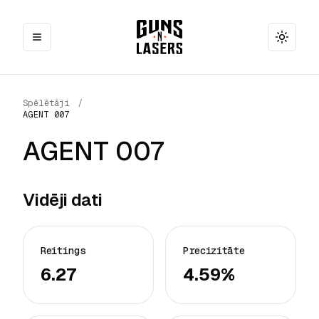
Toggle
Spēlētāji
/
AGENT 007
AGENT 007
Vidēji dati
Reitings
Precizitāte
6.27
4.59%