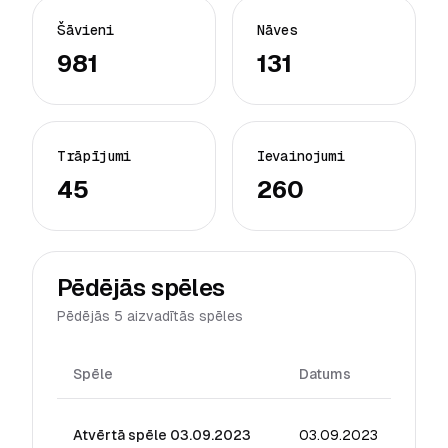
Šāvieni
Nāves
981
131
Trāpījumi
Ievainojumi
45
260
Pēdējās spēles
Pēdējās 5 aizvadītās spēles
Spēle
Datums
Reiti
Atvērtā spēle 03.09.2023
03.09.2023
6.27