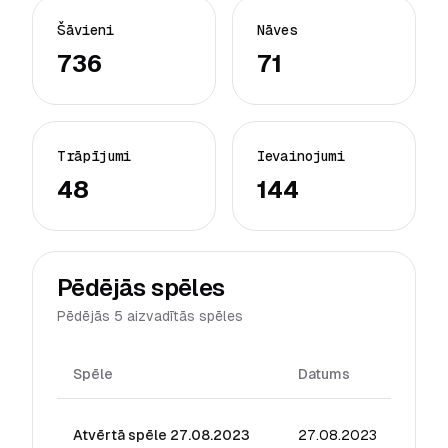
Šāvieni
Nāves
736
71
Trāpījumi
Ievainojumi
48
144
Pēdējās spēles
Pēdējās 5 aizvadītās spēles
Spēle
Datums
Reiti
Atvērtā spēle 27.08.2023
27.08.2023
12.47