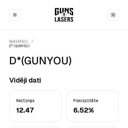
Toggle
Spēlētāji
/
D*(GUNYOU)
D*(GUNYOU)
Vidēji dati
Reitings
Precizitāte
12.47
6.52%