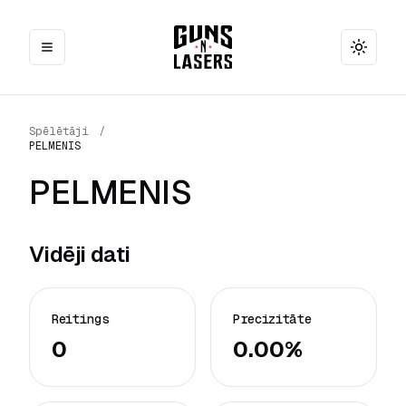
Toggle
Spēlētāji
/
PELMENIS
PELMENIS
Vidēji dati
Reitings
Precizitāte
0
0.00%