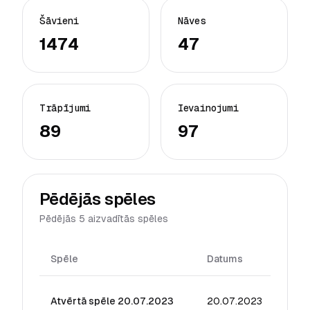
Šāvieni
Nāves
1474
47
Trāpījumi
Ievainojumi
89
97
Pēdējās spēles
Pēdējās 5 aizvadītās spēles
Spēle
Datums
Reiti
Atvērtā spēle 20.07.2023
20.07.2023
33.93