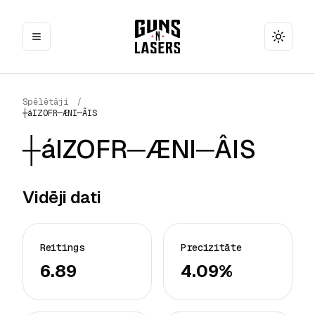
Toggle
Spēlētāji
/
┼áIZOFR─ÆNI─ÂIS
┼áIZOFR─ÆNI─ÂIS
Vidēji dati
Reitings
Precizitāte
6.89
4.09%