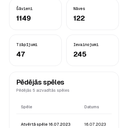
Šāvieni
Nāves
1149
122
Trāpījumi
Ievainojumi
47
245
Pēdējās spēles
Pēdējās 5 aizvadītās spēles
Spēle
Datums
Reitin
Atvērtā spēle 16.07.2023
16.07.2023
6.89