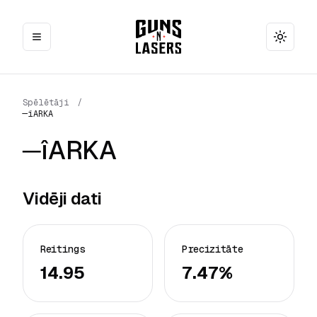
Toggle
Spēlētāji
/
─îARKA
─îARKA
Vidēji dati
Reitings
Precizitāte
14.95
7.47%