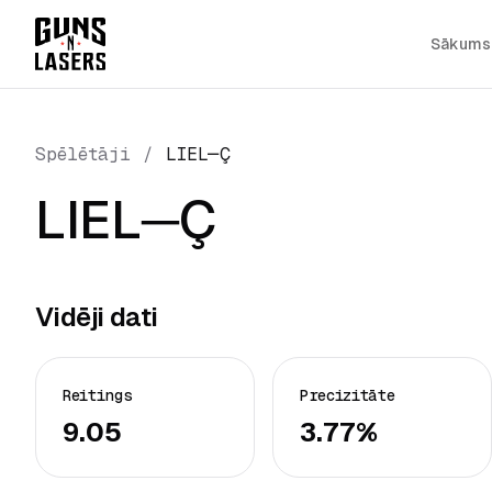
Sākums
Spēlētāji
/
LIEL─Ç
LIEL─Ç
Vidēji dati
Reitings
Precizitāte
9.05
3.77%