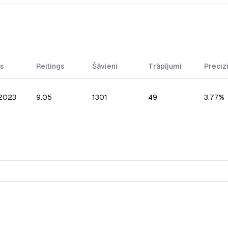
s
Reitings
Šāvieni
Trāpījumi
Preciz
.2023
9.05
1301
49
3.77%