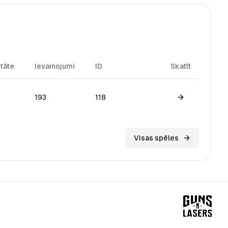
itāte
Ievainojumi
ID
Skatīt
193
118
View game
Visas spēles