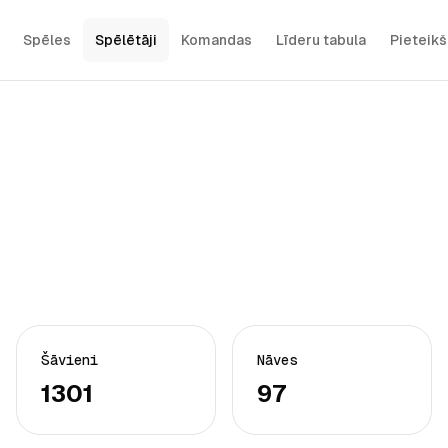
Spēles
Spēlētāji
Komandas
Līderu tabula
Pieteik
Šāvieni
Nāves
1301
97