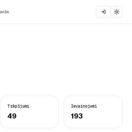
šanās
Toggle
Trāpījumi
Ievainojumi
49
193