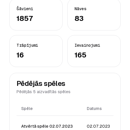
Šāvieni
Nāves
1857
83
Trāpījumi
Ievainojumi
16
165
Pēdējās spēles
Pēdējās 5 aizvadītās spēles
Spēle
Datums
Reiti
Atvērtā spēle 02.07.2023
02.07.2023
3.27