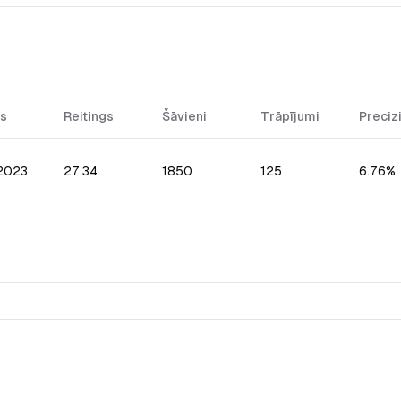
s
Reitings
Šāvieni
Trāpījumi
Preciz
.2023
27.34
1850
125
6.76%