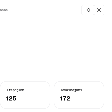
šanās
Toggle
Trāpījumi
Ievainojumi
125
172