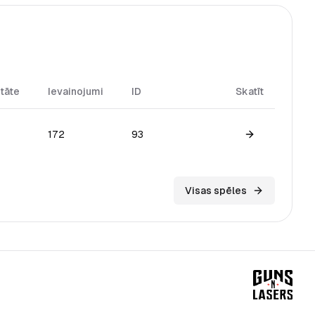
itāte
Ievainojumi
ID
Skatīt
172
93
View game
Visas spēles