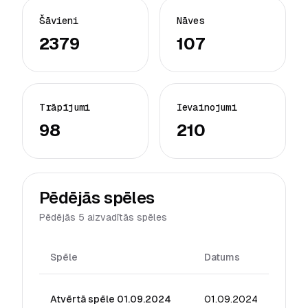
Šāvieni
Nāves
2379
107
Trāpījumi
Ievainojumi
98
210
Pēdējās spēles
Pēdējās 5 aizvadītās spēles
Spēle
Datums
Reiti
Atvērtā spēle 01.09.2024
01.09.2024
20.20