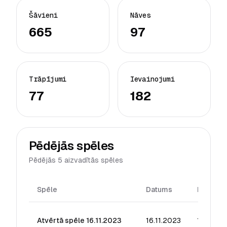
Šāvieni
Nāves
665
97
Trāpījumi
Ievainojumi
77
182
Pēdējās spēles
Pēdējās 5 aizvadītās spēles
Spēle
Datums
Reitings
Atvērtā spēle 16.11.2023
16.11.2023
17.27