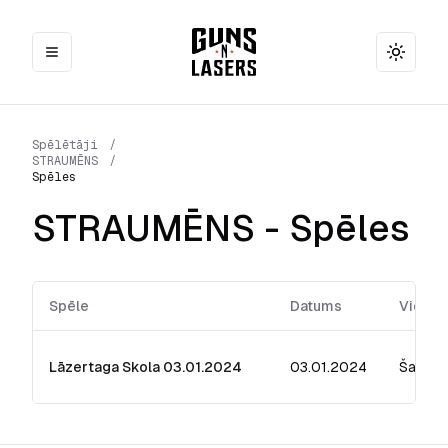
Toggle
Spēlētāji
/
STRAUMĒNS
/
Spēles
STRAUMĒNS
- Spēles
Spēle
Datums
Vieta
Lāzertaga Skola 03.01.2024
03.01.2024
Šampēt