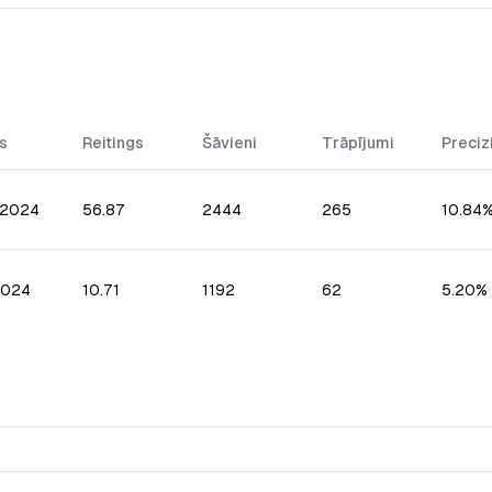
s
Reitings
Šāvieni
Trāpījumi
Preciz
.2024
56.87
2444
265
10.84
2024
10.71
1192
62
5.20%