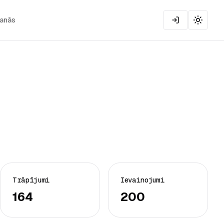
šanās
Toggle
Trāpījumi
Ievainojumi
164
200