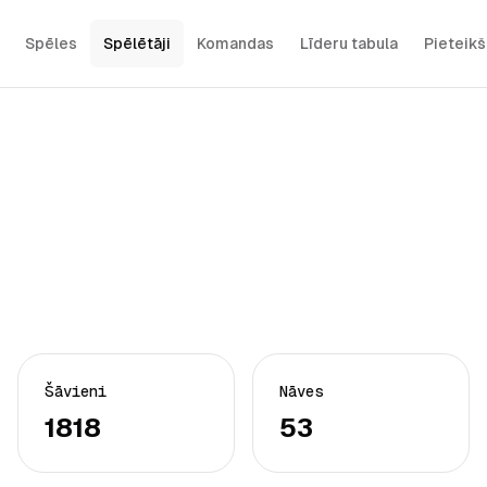
Spēles
Spēlētāji
Komandas
Līderu tabula
Pieteik
Šāvieni
Nāves
1818
53