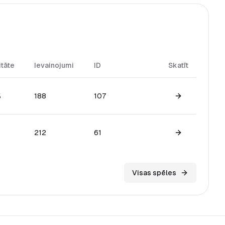
itāte
Ievainojumi
ID
Skatīt
%
188
107
View game
212
61
View game
Visas spēles