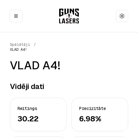
Toggle
Spēlētāji
/
VLAD A4!
VLAD A4!
Vidēji dati
Reitings
Precizitāte
30.22
6.98%