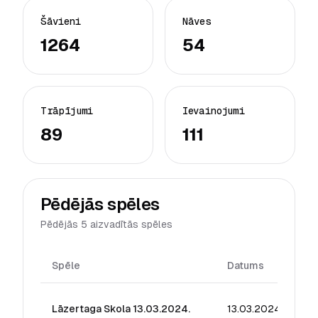
Šāvieni
Nāves
1264
54
Trāpījumi
Ievainojumi
89
111
Pēdējās spēles
Pēdējās 5 aizvadītās spēles
Spēle
Datums
Re
Lāzertaga Skola 13.03.2024.
13.03.2024
23