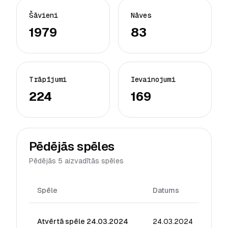
Šāvieni
Nāves
1979
83
Trāpījumi
Ievainojumi
224
169
Pēdējās spēles
Pēdējās 5 aizvadītās spēles
Spēle
Datums
Reiti
Atvērtā spēle 24.03.2024
24.03.2024
45.7