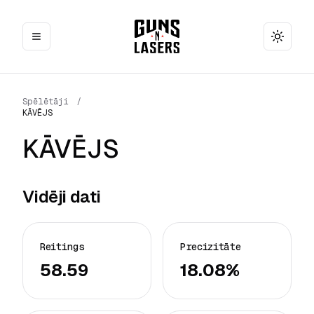
Toggle
Spēlētāji
/
KĀVĒJS
KĀVĒJS
Vidēji dati
Reitings
Precizitāte
58.59
18.08%