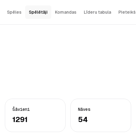
Spēles
Spēlētāji
Komandas
Līderu tabula
Pieteik
Šāvieni
Nāves
1291
54