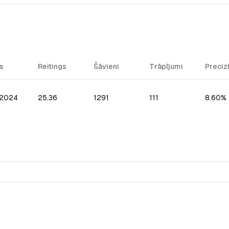
s
Reitings
Šāvieni
Trāpījumi
Preciz
.2024
25.36
1291
111
8.60%