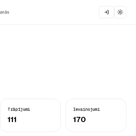
šanās
Toggle
Trāpījumi
Ievainojumi
111
170