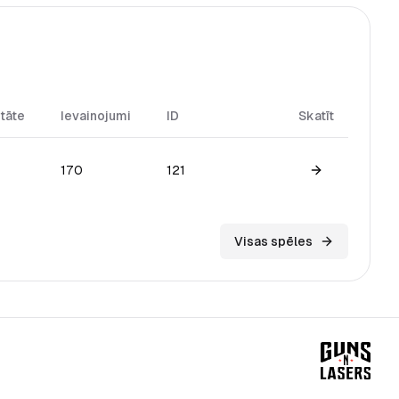
itāte
Ievainojumi
ID
Skatīt
170
121
View game
Visas spēles