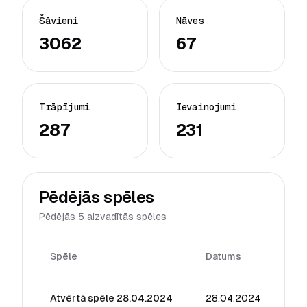
Šāvieni
Nāves
3062
67
Trāpījumi
Ievainojumi
287
231
Pēdējās spēles
Pēdējās 5 aizvadītās spēles
Spēle
Datums
Reiti
Atvērtā spēle 28.04.2024
28.04.2024
48.9