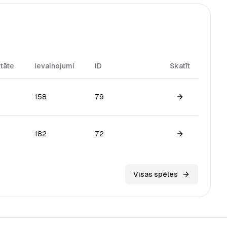
itāte
Ievainojumi
ID
Skatīt
158
79
View game
182
72
View game
Visas spēles