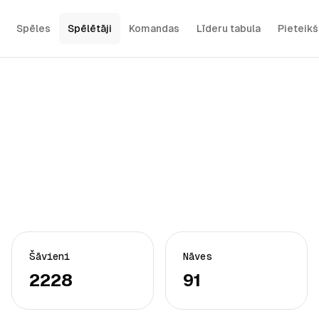
Spēles
Spēlētāji
Komandas
Līderu tabula
Pieteik
Šāvieni
Nāves
2228
91