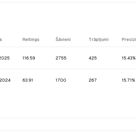
s
Reitings
Šāvieni
Trāpījumi
Preciz
.2025
116.59
2755
425
15.43%
.2024
63.91
1700
267
15.71%