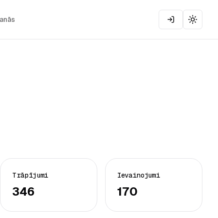
šanās
Toggle
Trāpījumi
Ievainojumi
346
170