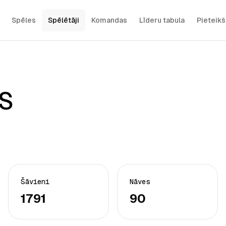
Spēles
Spēlētāji
Komandas
Līderu tabula
Pieteik
S
Šāvieni
Nāves
1791
90