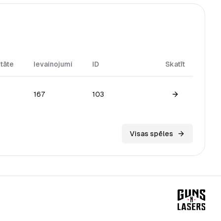
itāte
Ievainojumi
ID
Skatīt
167
103
View game
Visas spēles