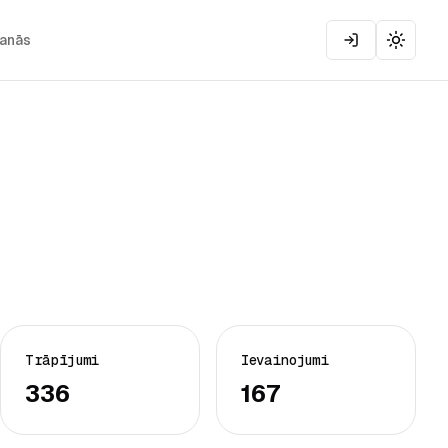
šanās
Toggle
Trāpījumi
Ievainojumi
336
167