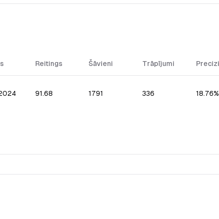
s
Reitings
Šāvieni
Trāpījumi
Preciz
.2024
91.68
1791
336
18.76%