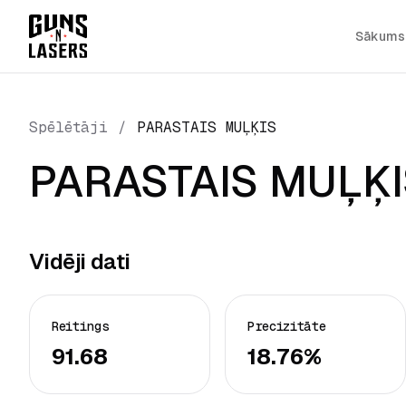
Sākums
Spēlētāji
/
PARASTAIS MUĻĶIS
PARASTAIS MUĻĶI
Vidēji dati
Reitings
Precizitāte
91.68
18.76%