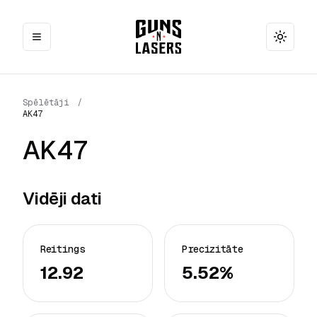
Toggle
Spēlētāji
/
AK47
AK47
Vidēji dati
Reitings
Precizitāte
12.92
5.52%