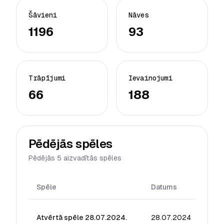
Šāvieni
Nāves
1196
93
Trāpījumi
Ievainojumi
66
188
Pēdējās spēles
Pēdējās 5 aizvadītās spēles
Spēle
Datums
Reit
Atvērtā spēle 28.07.2024.
28.07.2024
12.9