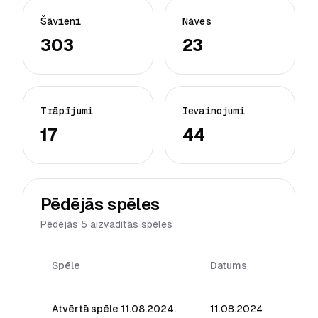
Šāvieni
Nāves
303
23
Trāpījumi
Ievainojumi
17
44
Pēdējās spēles
Pēdējās 5 aizvadītās spēles
Spēle
Datums
Reiti
Atvērtā spēle 11.08.2024.
11.08.2024
14.76