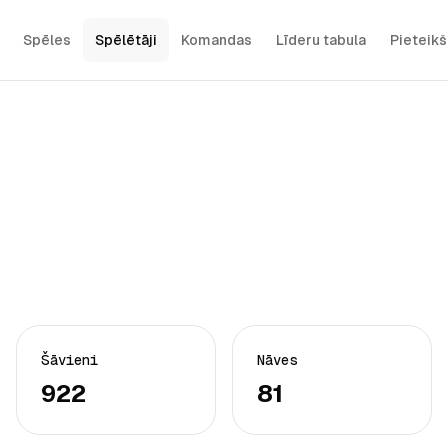
Spēles
Spēlētāji
Komandas
Līderu tabula
Pieteik
Šāvieni
Nāves
922
81