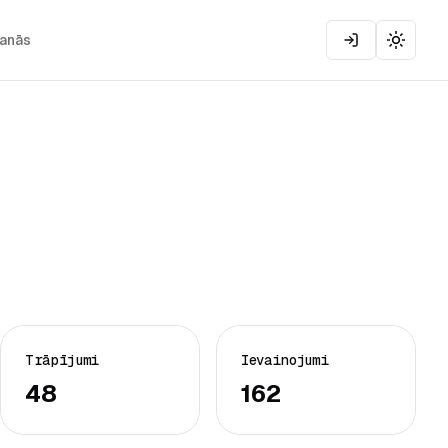
šanās
Toggle
Trāpījumi
Ievainojumi
48
162