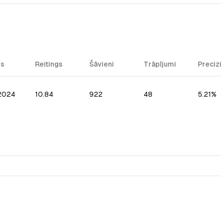
ms
Reitings
Šāvieni
Trāpījumi
Preciz
.2024
10.84
922
48
5.21%