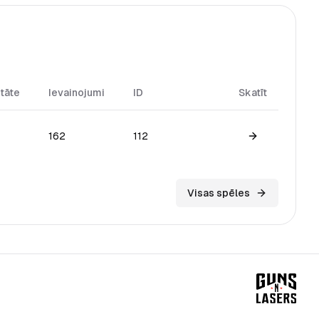
itāte
Ievainojumi
ID
Skatīt
162
112
View game
Visas spēles