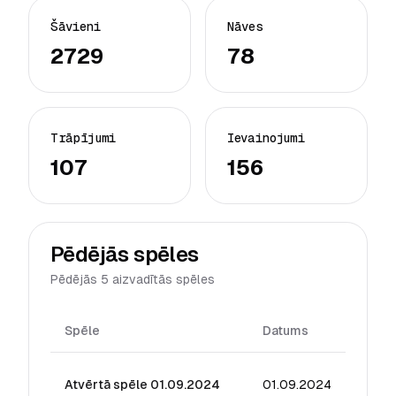
Šāvieni
Nāves
2729
78
Trāpījumi
Ievainojumi
107
156
Pēdējās spēles
Pēdējās 5 aizvadītās spēles
Spēle
Datums
Reiti
Atvērtā spēle 01.09.2024
01.09.2024
24.50