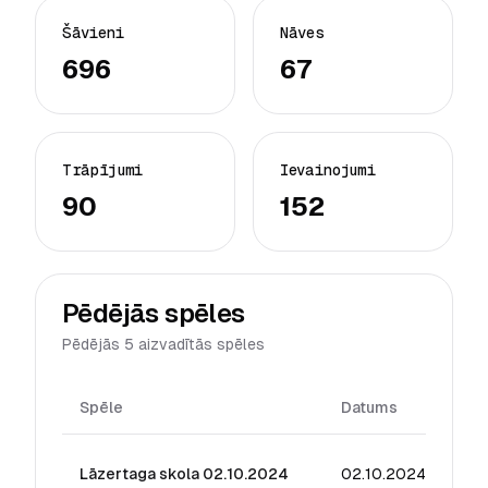
Šāvieni
Nāves
696
67
Trāpījumi
Ievainojumi
90
152
Pēdējās spēles
Pēdējās 5 aizvadītās spēles
Spēle
Datums
Rei
Lāzertaga skola 02.10.2024
02.10.2024
24.