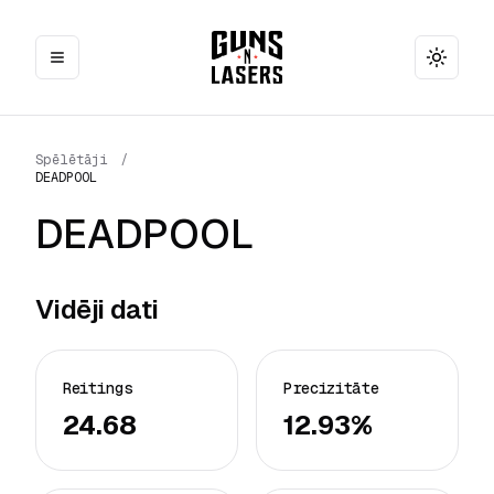
Toggle
Spēlētāji
/
DEADPOOL
DEADPOOL
Vidēji dati
Reitings
Precizitāte
24.68
12.93%