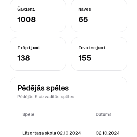
Šāvieni
Nāves
1008
65
Trāpījumi
Ievainojumi
138
155
Pēdējās spēles
Pēdējās 5 aizvadītās spēles
Spēle
Datums
Rei
Lāzertaga skola 02.10.2024
02.10.2024
37.