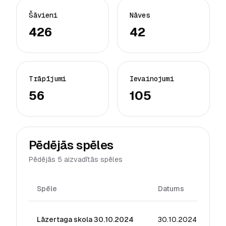
Šāvieni
Nāves
426
42
Trāpījumi
Ievainojumi
56
105
Pēdējās spēles
Pēdējās 5 aizvadītās spēles
Spēle
Datums
Rei
Lāzertaga skola 30.10.2024
30.10.2024
22.