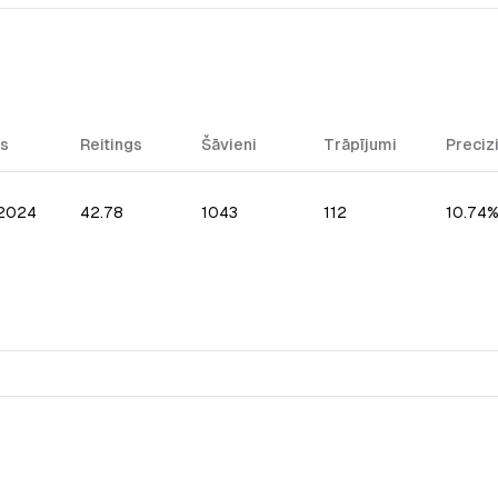
s
Reitings
Šāvieni
Trāpījumi
Preciz
.2024
42.78
1043
112
10.74