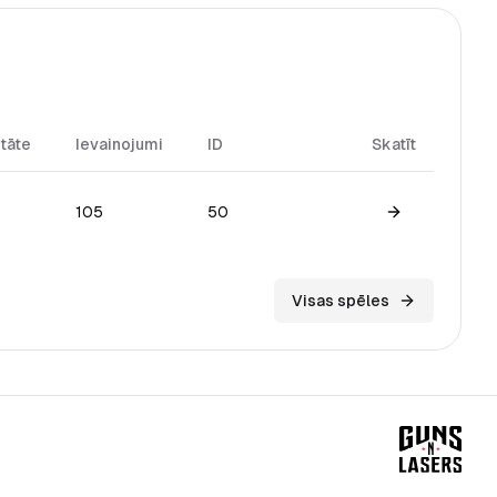
itāte
Ievainojumi
ID
Skatīt
%
105
50
View game
Visas spēles