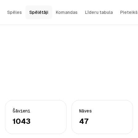
Spēles
Spēlētāji
Komandas
Līderu tabula
Pieteik
Šāvieni
Nāves
1043
47