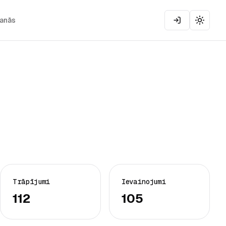
šanās
Toggle
Trāpījumi
Ievainojumi
112
105