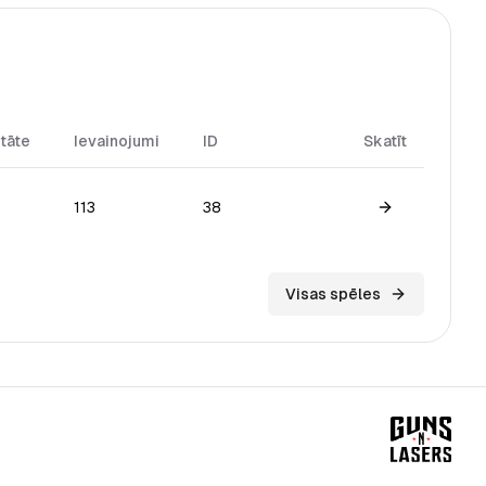
itāte
Ievainojumi
ID
Skatīt
113
38
View game
Visas spēles