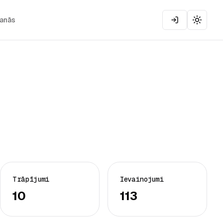
šanās
Toggle
Trāpījumi
Ievainojumi
10
113