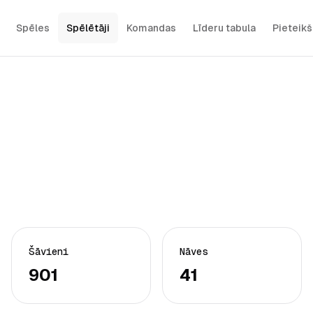
Spēles
Spēlētāji
Komandas
Līderu tabula
Pieteik
Šāvieni
Nāves
901
41