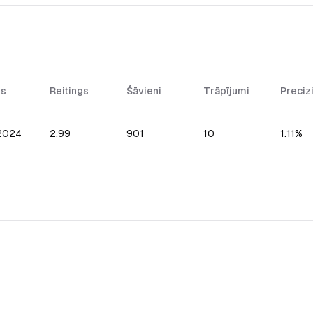
ms
Reitings
Šāvieni
Trāpījumi
Preciz
.2024
2.99
901
10
1.11%