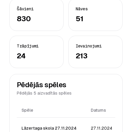
Šāvieni
Nāves
830
51
Trāpījumi
Ievainojumi
24
213
Pēdējās spēles
Pēdējās 5 aizvadītās spēles
Spēle
Datums
Reiti
Lāzertaga skola 27.11.2024
27.11.2024
3.95