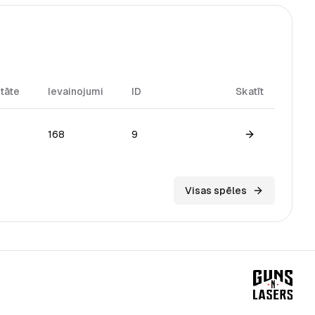
itāte
Ievainojumi
ID
Skatīt
168
9
View game
Visas spēles