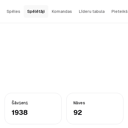
Spēles
Spēlētāji
Komandas
Līderu tabula
Pieteik
Šāvieni
Nāves
1938
92