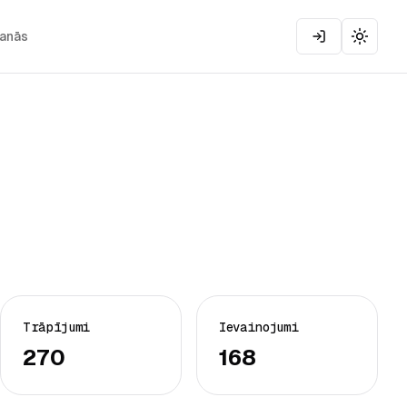
šanās
Toggle
Trāpījumi
Ievainojumi
270
168