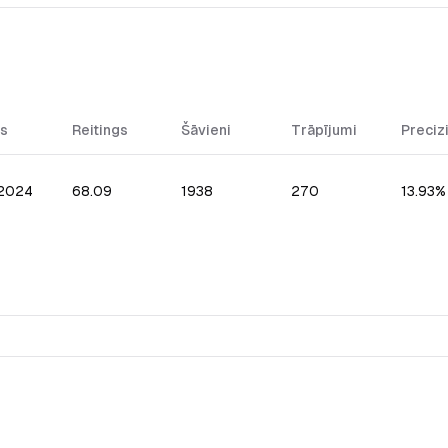
s
Reitings
Šāvieni
Trāpījumi
Preciz
.2024
68.09
1938
270
13.93%