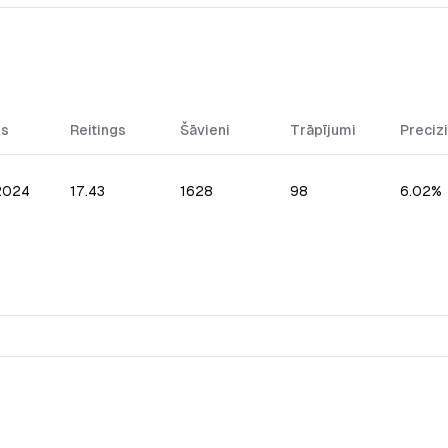
ms
Reitings
Šāvieni
Trāpījumi
Precizi
.2024
17.43
1628
98
6.02%