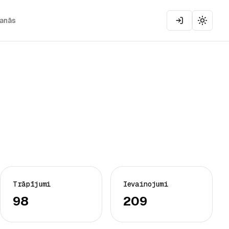
šanās
Toggle
Trāpījumi
Ievainojumi
98
209