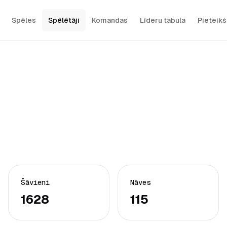
Spēles
Spēlētāji
Komandas
Līderu tabula
Pieteik
Šāvieni
Nāves
1628
115