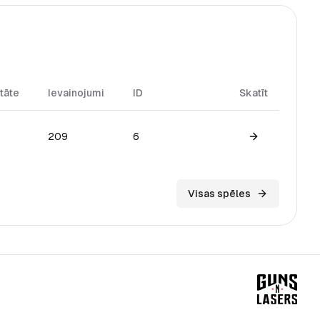
tāte
Ievainojumi
ID
Skatīt
209
6
View game
Visas spēles