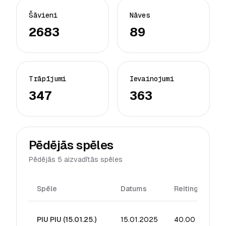
Šāvieni
Nāves
2683
89
Trāpījumi
Ievainojumi
347
363
Pēdējās spēles
Pēdējās 5 aizvadītās spēles
Spēle
Datums
Reitings
Šā
PIU PIU (15.01.25.)
15.01.2025
40.00
2