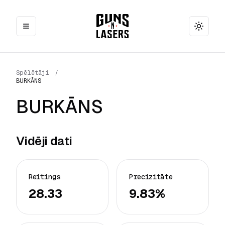
Toggle
Spēlētāji
/
BURKĀNS
BURKĀNS
Vidēji dati
Reitings
Precizitāte
28.33
9.83%