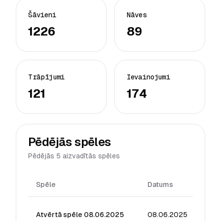
Šāvieni
Nāves
1226
89
Trāpījumi
Ievainojumi
121
174
Pēdējās spēles
Pēdējās 5 aizvadītās spēles
Spēle
Datums
Reiti
Atvērtā spēle 08.06.2025
08.06.2025
21.77