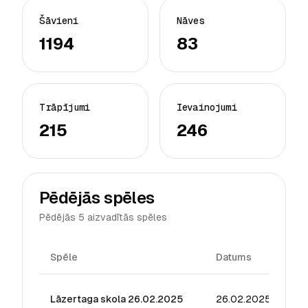
Šāvieni
Nāves
1194
83
Trāpījumi
Ievainojumi
215
246
Pēdējās spēles
Pēdējās 5 aizvadītās spēles
Spēle
Datums
Rei
Lāzertaga skola 26.02.2025
26.02.2025
39