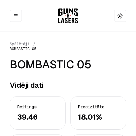
Toggle
Spēlētāji
/
BOMBASTIC 05
BOMBASTIC 05
Vidēji dati
Reitings
Precizitāte
39.46
18.01%