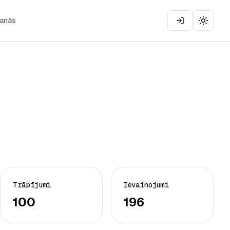
šanās
Toggle
Trāpījumi
Ievainojumi
100
196