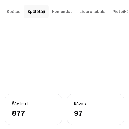
Spēles
Spēlētāji
Komandas
Līderu tabula
Pieteik
Šāvieni
Nāves
877
97