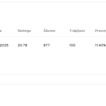
s
Reitings
Šāvieni
Trāpījumi
Preciz
.2025
20.78
877
100
11.40%