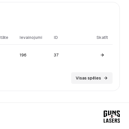
itāte
Ievainojumi
ID
Skatīt
196
37
View game
Visas spēles