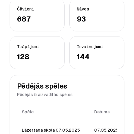
Šāvieni
Nāves
687
93
Trāpījumi
Ievainojumi
128
144
Pēdējās spēles
Pēdējās 5 aizvadītās spēles
Spēle
Datums
Re
Lāzertaga skola 07.05.2025
07.05.2025
40