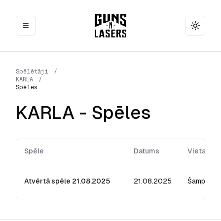
Toggle
Spēlētāji
/
KARLA
/
Spēles
KARLA
- Spēles
Spēle
Datums
Vieta
Atvērtā spēle 21.08.2025
21.08.2025
Šampēteri