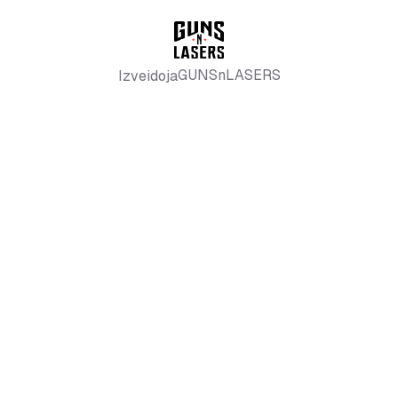
GUNSnLASERS
Izveidoja