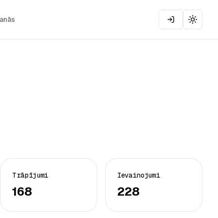
šanās
Toggle
Trāpījumi
Ievainojumi
168
228