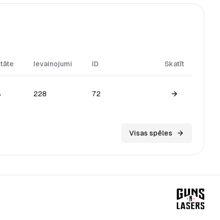
itāte
Ievainojumi
ID
Skatīt
%
228
72
View game
Visas spēles