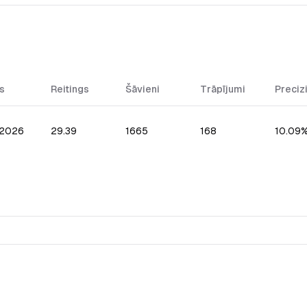
s
Reitings
Šāvieni
Trāpījumi
Preciz
.2026
29.39
1665
168
10.09