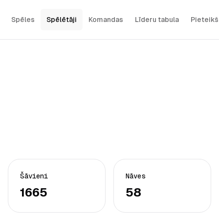
Spēles
Spēlētāji
Komandas
Līderu tabula
Pieteik
Šāvieni
Nāves
1665
58