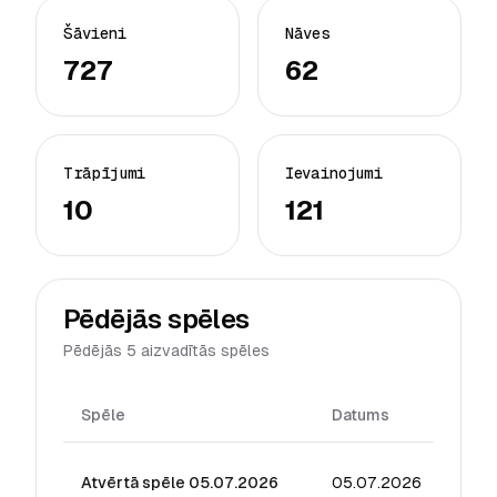
Šāvieni
Nāves
727
62
Trāpījumi
Ievainojumi
10
121
Pēdējās spēles
Pēdējās 5 aizvadītās spēles
Spēle
Datums
Reiti
Atvērtā spēle 05.07.2026
05.07.2026
2.81