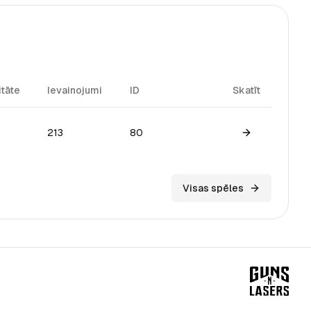
itāte
Ievainojumi
ID
Skatīt
213
80
View game
Visas spēles