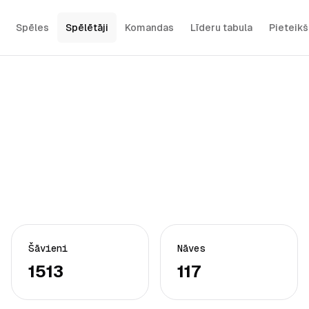
Spēles
Spēlētāji
Komandas
Līderu tabula
Pieteik
Šāvieni
Nāves
1513
117