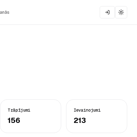
šanās
Toggle
Trāpījumi
Ievainojumi
156
213