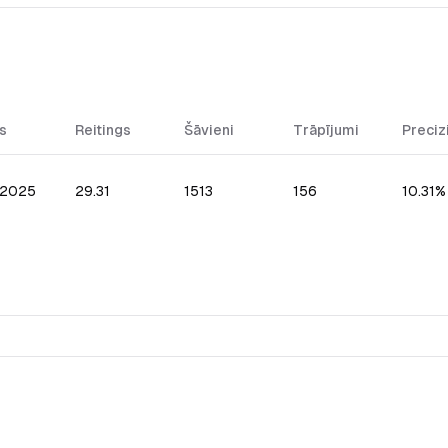
s
Reitings
Šāvieni
Trāpījumi
Preciz
.2025
29.31
1513
156
10.31%