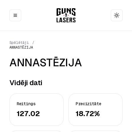
Toggle
Spēlētāji
/
ANNASTĒZIJA
ANNASTĒZIJA
Vidēji dati
Reitings
Precizitāte
127.02
18.72%