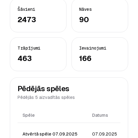
Šāvieni
Nāves
2473
90
Trāpījumi
Ievainojumi
463
166
Pēdējās spēles
Pēdējās 5 aizvadītās spēles
Spēle
Datums
Reiti
Atvērtā spēle 07.09.2025
07.09.2025
127.