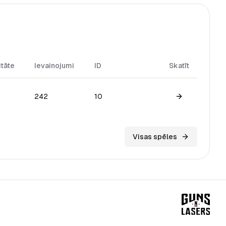
itāte
Ievainojumi
ID
Skatīt
242
10
View game
Visas spēles