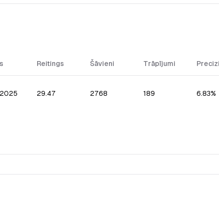
s
Reitings
Šāvieni
Trāpījumi
Preciz
.2025
29.47
2768
189
6.83%