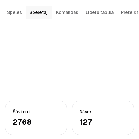
Spēles
Spēlētāji
Komandas
Līderu tabula
Pieteik
Šāvieni
Nāves
2768
127