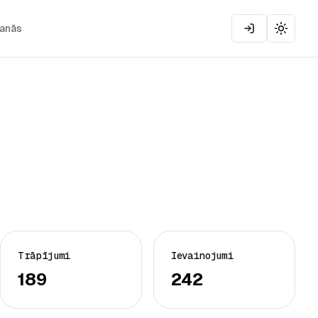
šanās
Toggle
Trāpījumi
Ievainojumi
189
242