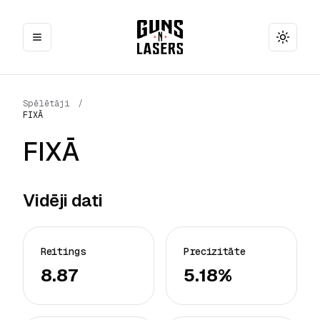
Toggle
Spēlētāji
/
FIXĀ
FIXĀ
Vidēji dati
Reitings
Precizitāte
8.87
5.18%