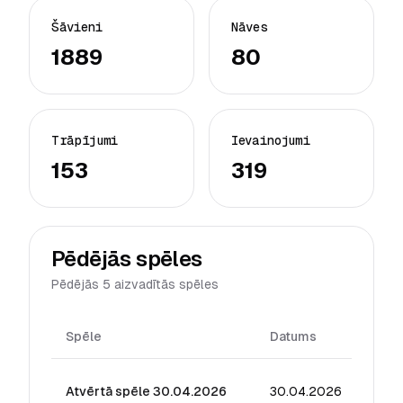
Šāvieni
Nāves
1889
80
Trāpījumi
Ievainojumi
153
319
Pēdējās spēles
Pēdējās 5 aizvadītās spēles
Spēle
Datums
Reiti
Atvērtā spēle 30.04.2026
30.04.2026
18.52